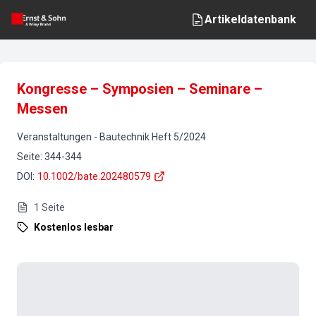
Artikeldatenbank
Kongresse – Symposien – Seminare –
Messen
Veranstaltungen
-
Bautechnik
Heft
5
/
2024
Seite
:
344-344
DOI
:
10.1002/bate.202480579
1
Seite
Kostenlos lesbar