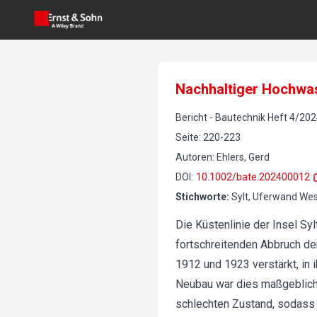
Nachhaltiger Hochwas
Bericht
-
Bautechnik
Heft
4
/
202
Seite
:
220-223
Autoren
:
Ehlers, Gerd
DOI
:
10.1002/bate.202400012
Stichworte
:
Sylt, Uferwand We
Die Küstenlinie der Insel S
fortschreitenden Abbruch de
1912 und 1923 verstärkt, in 
Neubau war dies maßgeblich
schlechten Zustand, sodass 