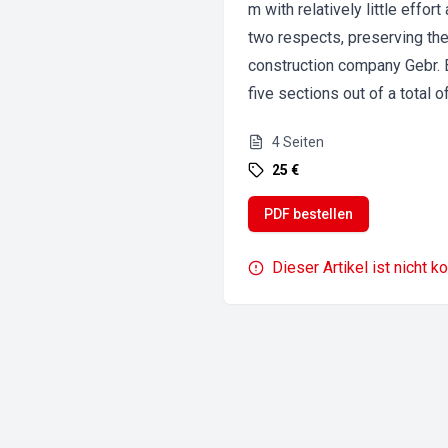
m with relatively little effo
two respects, preserving the 
construction company Gebr. 
five sections out of a total o
4
Seiten
25 €
PDF bestellen
Dieser Artikel ist nicht k