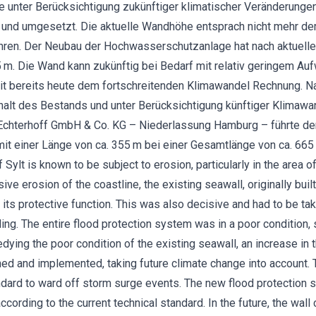
unter Berücksichtigung zukünftiger klimatischer Veränderungen
 und umgesetzt. Die aktuelle Wandhöhe entsprach nicht mehr de
hren. Der Neubau der Hochwasserschutzanlage hat nach aktuell
m. Die Wand kann zukünftig bei Bedarf mit relativ geringem A
it bereits heute dem fortschreitenden Klimawandel Rechnung. N
Erhalt des Bestands und unter Berücksichtigung künftiger Kli
Echterhoff GmbH & Co. KG – Niederlassung Hamburg – führte den
it einer Länge von ca. 355 m bei einer Gesamtlänge von ca. 665 
f Sylt is known to be subject to erosion, particularly in the area 
ive erosion of the coastline, the existing seawall, originally buil
its protective function. This was also decisive and had to be tak
ding. The entire flood protection system was in a poor condition,
medying the poor condition of the existing seawall, an increase in 
d and implemented, taking future climate change into account. T
ndard to ward off storm surge events. The new flood protection 
cording to the current technical standard. In the future, the wal