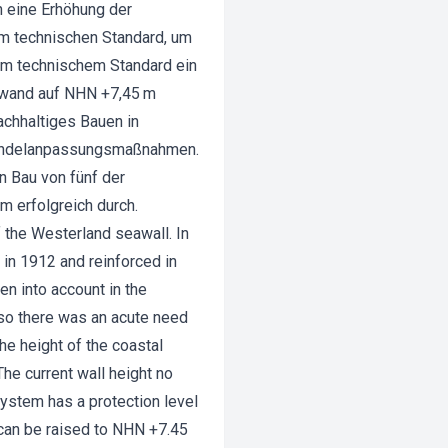
 eine Erhöhung der
m technischen Standard, um
em technischem Standard ein
ufwand auf NHN +7,45 m
achhaltiges Bauen in
mawandelanpassungsmaßnahmen.
 Bau von fünf der
m erfolgreich durch.
of the Westerland seawall. In
t in 1912 and reinforced in
en into account in the
 so there was an acute need
the height of the coastal
he current wall height no
system has a protection level
l can be raised to NHN +7.45