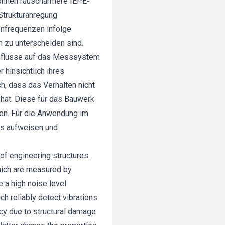
können rauschärmere IEPE‐
 Strukturanregung
enfrequenzen infolge
 zu unterscheiden sind.
inflüsse auf das Messsystem
hinsichtlich ihres
h, dass das Verhalten nicht
 hat. Diese für das Bauwerk
en. Für die Anwendung im
is aufweisen und
of engineering structures.
hich are measured by
a high noise level.
ch reliably detect vibrations
ncy due to structural damage