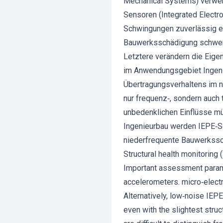
Mechanical Systems) verwend
Sensoren (Integrated Electro
Schwingungen zuverlässig e
Bauwerksschädigung schwer 
Letztere verändern die Eig
im Anwendungsgebiet Ingeni
Übertragungsverhaltens im n
nur frequenz‐, sondern auch 
unbedenklichen Einflüsse m
Ingenieurbau werden IEPE‐S
niederfrequente Bauwerkssc
Structural health monitoring
Important assessment parame
accelerometers. micro‐elect
Alternatively, low‐noise IEPE
even with the slightest stru