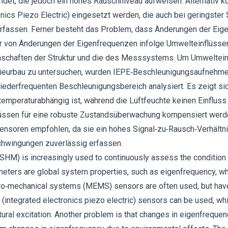
et, die jedoch ein hohes Rauschniveau aufweisen. Alternativ 
nics Piezo Electric) eingesetzt werden, die auch bei geringster
rfassen. Ferner besteht das Problem, dass Änderungen der Eig
von Änderungen der Eigenfrequenzen infolge Umwelteinflüssen
enschaften der Struktur und die des Messsystems. Um Umwelte
eurbau zu untersuchen, wurden IEPE‐Beschleunigungsaufnehmer 
iederfrequenten Beschleunigungsbereich analysiert. Es zeigt sic
temperaturabhängig ist, während die Luftfeuchte keinen Einfluss
üssen für eine robuste Zustandsüberwachung kompensiert werd
ensoren empfohlen, da sie ein hohes Signal‐zu‐Rausch‐Verhältn
hwingungen zuverlässig erfassen.
 (SHM) is increasingly used to continuously assess the condition 
ters are global system properties, such as eigenfrequency, w
ro‐mechanical systems (MEMS) sensors are often used, but have 
 (integrated electronics piezo electric) sensors can be used, whi
ctural excitation. Another problem is that changes in eigenfreque