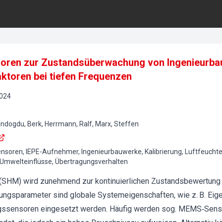
oren zur Zustandsüberwachung von Ingenieurba
ktoren bei tiefen Frequenzen
024
ündogdu, Berk, Herrmann, Ralf, Marx, Steffen
soren, IEPE-Aufnehmer, Ingenieurbauwerke, Kalibrierung, Luftfeuchte,
 Umwelteinflüsse, Übertragungsverhalten
g (SHM) wird zunehmend zur kontinuierlichen Zustandsbewertun
ungsparameter sind globale Systemeigenschaften, wie z. B. Eig
ssensoren eingesetzt werden. Häufig werden sog. MEMS‐Senso