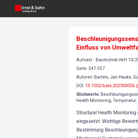
Beschleunigungssens
Einfluss von Umweltfa
Aufsatz
-
Bautechnik
Heft
10
/
2
Seite
:
547-557
Autoren
:
Bartels, Jan‐Hauke, G
DOI
:
10.1002/bate.202300056
Stichworte
:
Beschleunigungssen
Health Monitoring, Temperatur,
Structural Health Monitorin
eingesetzt. Wichtige Bewert
Bestimmung Beschleunigung