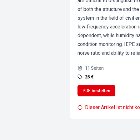
are difficult to distinguish 
of both the structure and t
system in the field of civil
low‐frequency acceleration r
dependent, while humidity h
condition monitoring. IEPE s
noise ratio and ability to rel
11
Seiten
25 €
PDF bestellen
Dieser Artikel ist nicht k