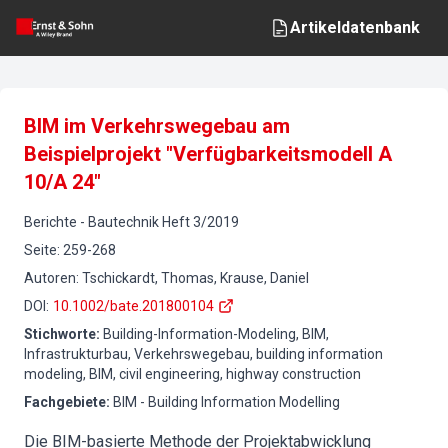
Artikeldatenbank
BIM im Verkehrswegebau am
Beispielprojekt "Verfügbarkeitsmodell A
10/A 24"
Berichte
-
Bautechnik
Heft
3
/
2019
Seite
:
259-268
Autoren
:
Tschickardt, Thomas, Krause, Daniel
DOI
:
10.1002/bate.201800104
Stichworte
:
Building-Information-Modeling, BIM,
Infrastrukturbau, Verkehrswegebau, building information
modeling, BIM, civil engineering, highway construction
Fachgebiete
:
BIM - Building Information Modelling
Die BIM-basierte Methode der Projektabwicklung