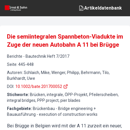
Artikeldatenbank
Die semiintegralen Spannbeton-Viadukte im
Zuge der neuen Autobahn A 11 bei Brügge
Berichte
-
Bautechnik
Heft
7
/
2017
Seite
:
445-448
Autoren
:
Schlaich, Mike, Wenger, Philipp, Behrmann, Tilo,
Burkhardt, Uwe
DOI
:
10.1002/bate.201700052
Stichworte
:
Brücken, integrale, ÖPP-Projekt, Pfeilerscheiben,
integral bridges, PPP project, pier blades
Fachgebiete
:
Brückenbau - Bridge engineering +
Bauausführung - execution of construction works
Bei Brügge in Belgien wird mit der A 11 zurzeit ein neuer,