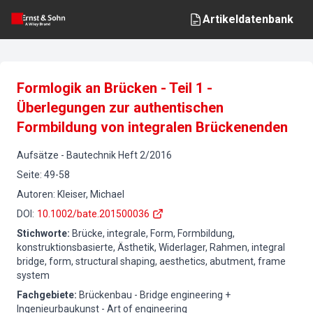
Artikeldatenbank
Formlogik an Brücken - Teil 1 -
Überlegungen zur authentischen
Formbildung von integralen Brückenenden
Aufsätze
-
Bautechnik
Heft
2
/
2016
Seite
:
49-58
Autoren
:
Kleiser, Michael
DOI
:
10.1002/bate.201500036
Stichworte
:
Brücke, integrale, Form, Formbildung,
konstruktionsbasierte, Ästhetik, Widerlager, Rahmen, integral
bridge, form, structural shaping, aesthetics, abutment, frame
system
Fachgebiete
:
Brückenbau - Bridge engineering +
Ingenieurbaukunst - Art of engineering