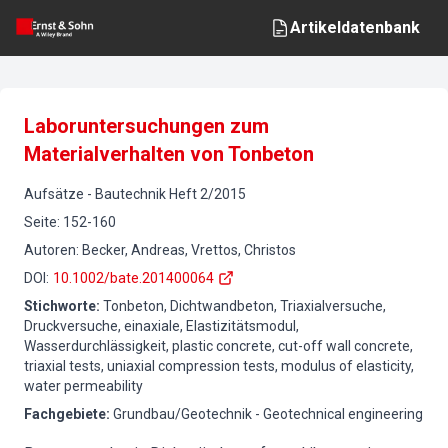
Artikeldatenbank
Laboruntersuchungen zum
Materialverhalten von Tonbeton
Aufsätze
-
Bautechnik
Heft
2
/
2015
Seite
:
152-160
Autoren
:
Becker, Andreas, Vrettos, Christos
DOI
:
10.1002/bate.201400064
Stichworte
:
Tonbeton, Dichtwandbeton, Triaxialversuche,
Druckversuche, einaxiale, Elastizitätsmodul,
Wasserdurchlässigkeit, plastic concrete, cut-off wall concrete,
triaxial tests, uniaxial compression tests, modulus of elasticity,
water permeability
Fachgebiete
:
Grundbau/Geotechnik - Geotechnical engineering