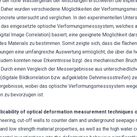
e der hohe Wassergehalt der Mischungen erschweren die exper
 Daher wurden verschiedene Möglichkeiten der Verformungsme
oncrete untersucht und verglichen. In den experimentellen Unte
das eingesetzte optische Verformungsmesssystem, welches auf
Digital Image Correlation) basiert, eine geeignete Möglichkeit darst
s Materials zu bestimmen. Somit zeigte sich, dass die flächen
ungen eine umfangreiche Auswertung ermöglicht, die über die
Zudem konnten neue Erkenntnisse bzgl. des mechanischen Bruchv
Durch einen Vergleich der Messergebnisse aus unterschiedlich
igitale Bildkorrelation bzw. aufgeklebte Dehnmessstreifen) zei
rgebnisse, wobei das optische Verformungsmesssystem wege
n zu bevorzugen ist.
plicability of optical deformation measurement techniques 
gineering, cut-off walls to counter dam and underground seepage
 and low strength material properties, as well as the high water c