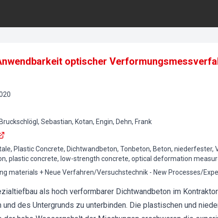
nwendbarkeit optischer Verformungsmessverfahr
020
Bruckschlögl, Sebastian, Kotan, Engin, Dehn, Frank
igitale, Plastic Concrete, Dichtwandbeton, Tonbeton, Beton, niederfest
tion, plastic concrete, low-strength concrete, optical deformation meas
ding materials + Neue Verfahren/Versuchstechnik - New Processes/Exp
ezialtiefbau als hoch verformbarer Dichtwandbeton im Kontraktor
und des Untergrunds zu unterbinden. Die plastischen und niede