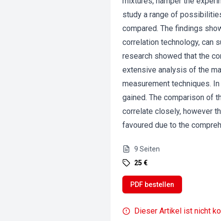
mixtures, hamper the experime
study a range of possibiliti
compared. The findings show
correlation technology, can 
research showed that the c
extensive analysis of the ma
measurement techniques. In a
gained. The comparison of th
correlate closely, however t
favoured due to the compreh
9
Seiten
25 €
PDF bestellen
Dieser Artikel ist nicht k