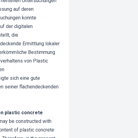
imentellen Untersuchungen
ssung auf deren
rsuchungen konnte
 der digitalen
ellt, die
deckende Ermittlung lokaler
 herkömmliche Bestimmung
erhaltens von Plastic
en
gte sich eine gute
n seiner flächendeckenden
on plastic concrete
 may be constructed with
ontent of plastic concrete