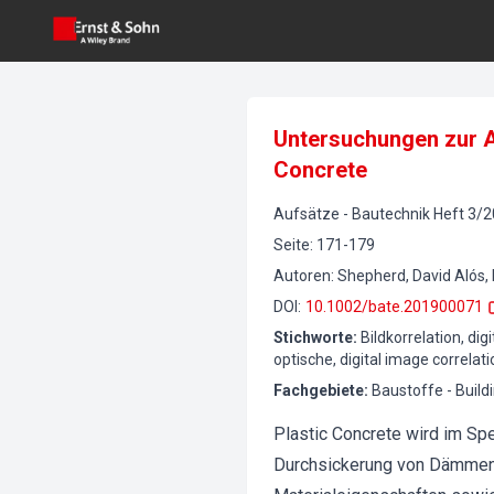
Untersuchungen zur A
Concrete
Aufsätze
-
Bautechnik
Heft
3
/
2
Seite
:
171-179
Autoren
:
Shepherd, David Alós, 
DOI
:
10.1002/bate.201900071
Stichworte
:
Bildkorrelation, d
optische, digital image correla
Fachgebiete
:
Baustoffe - Buil
Plastic Concrete wird im Sp
Durchsickerung von Dämmen 