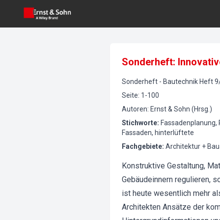
Sonderheft: Innovativ
Sonderheft
-
Bautechnik
Heft
9
Seite
:
1-100
Autoren
:
Ernst & Sohn (Hrsg.)
Stichworte
:
Fassadenplanung, P
Fassaden, hinterlüftete
Fachgebiete
:
Architektur + Ba
Konstruktive Gestaltung, Ma
Gebäudeinnern regulieren, s
ist heute wesentlich mehr al
Architekten Ansätze der kom