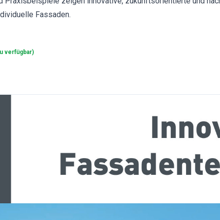
 Praxisbeispiele zeigen innovative, zukunftsorientierte und nac
ndividuelle Fassaden.
u verfügbar
)