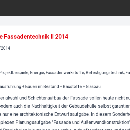
e Fassadentechnik II 2014
/
2014
rojektbeispiele, Energie, Fassadenwerkstoffe, Befestigungstechnik, F
uausführung + Bauen im Bestand + Baustoffe + Glasbau
terialwahl und Schichtenaufbau der Fassade sollen heute nicht n
ondern auch die Nachhaltigkeit der Gebäudehülle selbst garantie
s nur eine architektonische Entwurfsaufgabe. In diesem Sonderhe
plexen Planungsaufgabe "Fassade und Außenwandkonstruktion" vo