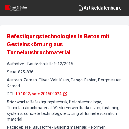
Artikeldatenbank
Befestigungstechnologien in Beton mit
Gesteinskörnung aus
Tunnelausbruchmaterial
Aufsätze
-
Bautechnik
Heft
12
/
2015
Seite
:
825-836
Autoren
:
Zeman, Oliver, Voit, Klaus, Dengg, Fabian, Bergmeister,
Konrad
DOI
:
10.1002/bate.201500024
Stichworte
:
Befestigungstechnik, Betontechnologie,
Tunnelausbruchmaterial, Wiederverwertbarkeit von, fastening
systems, concrete technology, recycling of tunnel excavation
material
Fachgebiete
:
Baustoffe - Building materials + Normen,