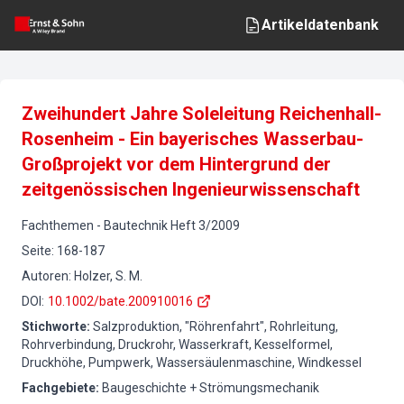
Artikeldatenbank
Zweihundert Jahre Soleleitung Reichenhall-
Rosenheim - Ein bayerisches Wasserbau-
Großprojekt vor dem Hintergrund der
zeitgenössischen Ingenieurwissenschaft
Fachthemen
-
Bautechnik
Heft
3
/
2009
Seite
:
168-187
Autoren
:
Holzer, S. M.
DOI
:
10.1002/bate.200910016
Stichworte
:
Salzproduktion, "Röhrenfahrt", Rohrleitung,
Rohrverbindung, Druckrohr, Wasserkraft, Kesselformel,
Druckhöhe, Pumpwerk, Wassersäulenmaschine, Windkessel
Fachgebiete
:
Baugeschichte + Strömungsmechanik