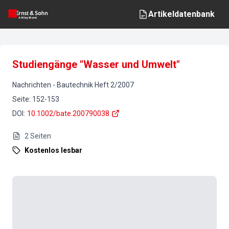
Artikeldatenbank
Studiengänge "Wasser und Umwelt"
Nachrichten
-
Bautechnik
Heft
2
/
2007
Seite
:
152-153
DOI
:
10.1002/bate.200790038
2
Seiten
Kostenlos lesbar