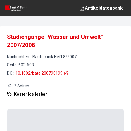
Artikeldatenbank
Studiengänge "Wasser und Umwelt"
2007/2008
Nachrichten
-
Bautechnik
Heft
8
/
2007
Seite
:
602-603
DOI
:
10.1002/bate.200790199
2
Seiten
Kostenlos lesbar