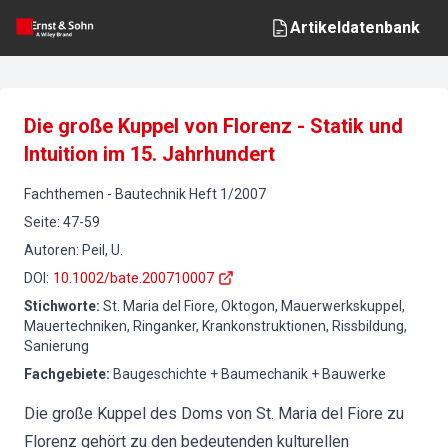
Artikeldatenbank
Die große Kuppel von Florenz - Statik und
Intuition im 15. Jahrhundert
Fachthemen
-
Bautechnik
Heft
1
/
2007
Seite
:
47-59
Autoren
:
Peil, U.
DOI
:
10.1002/bate.200710007
Stichworte
:
St. Maria del Fiore, Oktogon, Mauerwerkskuppel,
Mauertechniken, Ringanker, Krankonstruktionen, Rissbildung,
Sanierung
Fachgebiete
:
Baugeschichte + Baumechanik + Bauwerke
Die große Kuppel des Doms von St. Maria del Fiore zu
Florenz gehört zu den bedeutenden kulturellen