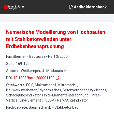
Artikeldatenbank
Numerische Modellierung von Hochbauten
mit Stahlbetonwänden unter
Erdbebenbeanspruchung
Fachthemen
-
Bautechnik
Heft
3
/
2000
Seite
:
169-175
Autoren
:
Weitkemper, U., Meskouris, K.
DOI
:
10.1002/bate.200001190
Stichworte
:
EC 8, Makromodell, Mikromodell,
Bauwerksverhalten/ dynamisches, Betonverhalten/ zyklisches,
Schädigungsindikator, Finite-Elemente-Berechnung, Three-
Vertical-Line-Element (TVLEM), Park/Ang-Indikator
Fachgebiete
:
Baumechanik + Stahlbetonbau