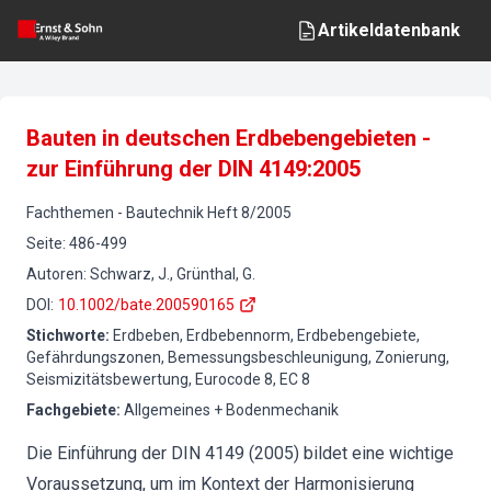
Artikeldatenbank
Bauten in deutschen Erdbebengebieten -
zur Einführung der DIN 4149:2005
Fachthemen
-
Bautechnik
Heft
8
/
2005
Seite
:
486-499
Autoren
:
Schwarz, J., Grünthal, G.
DOI
:
10.1002/bate.200590165
Stichworte
:
Erdbeben, Erdbebennorm, Erdbebengebiete,
Gefährdungszonen, Bemessungsbeschleunigung, Zonierung,
Seismizitätsbewertung, Eurocode 8, EC 8
Fachgebiete
:
Allgemeines + Bodenmechanik
Die Einführung der DIN 4149 (2005) bildet eine wichtige
Voraussetzung, um im Kontext der Harmonisierung