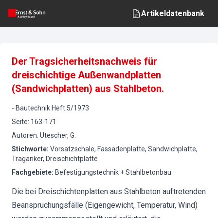
Artikeldatenbank
Der Tragsicherheitsnachweis für
dreischichtige Außenwandplatten
(Sandwichplatten) aus Stahlbeton.
-
Bautechnik
Heft
5
/
1973
Seite
:
163-171
Autoren
:
Utescher, G.
Stichworte
:
Vorsatzschale, Fassadenplatte, Sandwichplatte,
Traganker, Dreischichtplatte
Fachgebiete
:
Befestigungstechnik + Stahlbetonbau
Die bei Dreischichtenplatten aus Stahlbeton auftretenden
Beanspruchungsfälle (Eigengewicht, Temperatur, Wind)