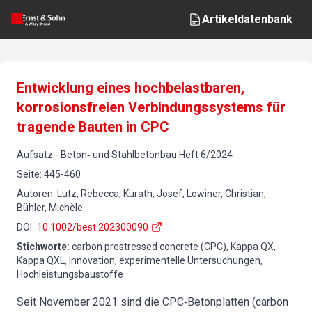
Artikeldatenbank
Entwicklung eines hochbelastbaren,
korrosionsfreien Verbindungssystems für
tragende Bauten in CPC
Aufsatz
-
Beton‐ und Stahlbetonbau
Heft
6
/
2024
Seite
:
445-460
Autoren
:
Lutz, Rebecca, Kurath, Josef, Lowiner, Christian,
Bühler, Michèle
DOI
:
10.1002/best.202300090
Stichworte
:
carbon prestressed concrete (CPC), Kappa QX,
Kappa QXL, Innovation, experimentelle Untersuchungen,
Hochleistungsbaustoffe
Seit November 2021 sind die CPC‐Betonplatten (carbon