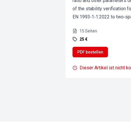
ratio and other parameters on
of the stability verificatio
EN 1993‐1‐1:2022 to two‐sp
15
Seiten
25 €
PDF bestellen
Dieser Artikel ist nicht k