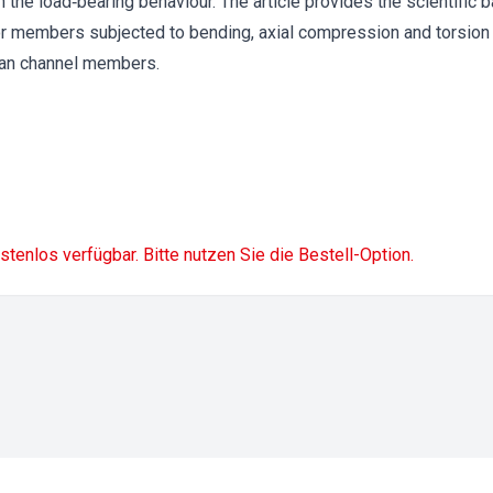
 the load‐bearing behaviour. The article provides the scientific 
n for members subjected to bending, axial compression and torsion
an channel members.
ostenlos verfügbar. Bitte nutzen Sie die Bestell-Option.