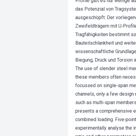
Profile gibt es nur wenige 
das Potenzial von Tragsyste
ausgeschöpft. Der vorliegend
Zweifeldträgern mit U‐Profi
Tragfähigkeiten bestimmt sow
Bauteilschlankheit und weite
wissenschaftliche Grundlag
Biegung, Druck und Torsion i
The use of slender steel me
these members often necessita
focussed on single‐span me
channels, only a few design
such as multi‐span members i
presents a comprehensive ex
combined loading. Five‐poin
experimentally analyse the in