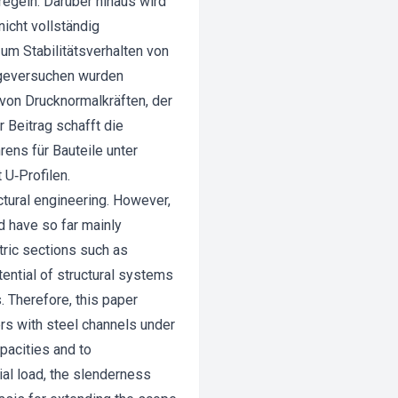
egeln. Darüber hinaus wird
icht vollständig
um Stabilitätsverhalten von
iegeversuchen wurden
 von Drucknormalkräften, der
 Beitrag schafft die
ns für Bauteile unter
 U‐Profilen.
tural engineering. However,
ld have so far mainly
ric sections such as
ential of structural systems
. Therefore, this paper
rs with steel channels under
pacities and to
xial load, the slenderness