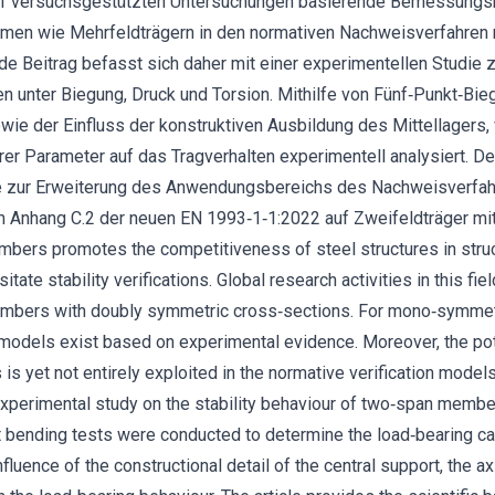
auf versuchsgestützten Untersuchungen basierende Bemessungsr
men wie Mehrfeldträgern in den normativen Nachweisverfahren n
e Beitrag befasst sich daher mit einer experimentellen Studie z
len unter Biegung, Druck und Torsion. Mithilfe von Fünf‐Punkt‐B
ie der Einfluss der konstruktiven Ausbildung des Mittellagers,
rer Parameter auf das Tragverhalten experimentell analysiert. Der
e zur Erweiterung des Anwendungsbereichs des Nachweisverfahre
n Anhang C.2 der neuen EN 1993‐1‐1:2022 auf Zweifeldträger mit
mbers promotes the competitiveness of steel structures in struc
te stability verifications. Global research activities in this fie
mbers with doubly symmetric cross‐sections. For mono‐symmet
 models exist based on experimental evidence. Moreover, the pot
s yet not entirely exploited in the normative verification models
perimental study on the stability behaviour of two‐span membe
t bending tests were conducted to determine the load‐bearing ca
fluence of the constructional detail of the central support, the a