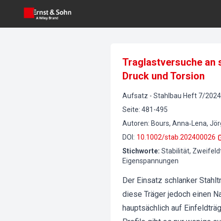
Traglastversuche an s
Druck und Torsion
Aufsatz
-
Stahlbau
Heft
7
/
2024
Seite
:
481-495
Autoren
:
Bours, Anna‐Lena, Jörg
DOI
:
10.1002/stab.202400026
Stichworte
:
Stabilität, Zweifel
Eigenspannungen
Der Einsatz schlanker Stahlt
diese Träger jedoch einen Na
hauptsächlich auf Einfeldtr