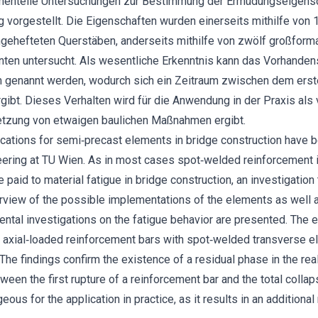
imentelle Untersuchungen zur Bestimmung der Ermüdungseigens
vorgestellt. Die Eigenschaften wurden einerseits mithilfe von
ehefteten Querstäben, anderseits mithilfe von zwölf großforma
en untersucht. Als wesentliche Erkenntnis kann das Vorhanden
m genannt werden, wodurch sich ein Zeitraum zwischen dem ers
ibt. Dieses Verhalten wird für die Anwendung in der Praxis als v
Setzung von etwaigen baulichen Maßnahmen ergibt.
lications for semi‐precast elements in bridge construction have 
ineering at TU Wien. As in most cases spot‐welded reinforcement 
 paid to material fatigue in bridge construction, an investigation
erview of the possible implementations of the elements as well 
mental investigations on the fatigue behavior are presented. The
8 axial‐loaded reinforcement bars with spot‐welded transverse e
The findings confirm the existence of a residual phase in the rea
tween the first rupture of a reinforcement bar and the total colla
ous for the application in practice, as it results in an additional