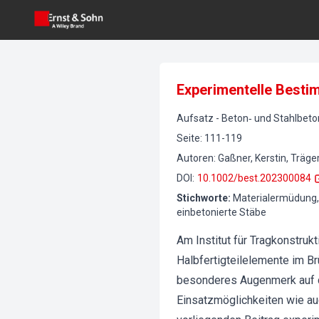
Experimentelle Best
Aufsatz
-
Beton‐ und Stahlbet
Seite
:
111-119
Autoren
:
Gaßner, Kerstin, Träge
DOI
:
10.1002/best.202300084
Stichworte
:
Materialermüdung,
einbetonierte Stäbe
Am Institut für Tragkonstruk
Halbfertigteilelemente im Br
besonderes Augenmerk auf d
Einsatzmöglichkeiten wie au