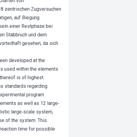
chaften von
 18 zentrischen Zugversuchen
tigen, auf Biegung
sein einer Restphase bei
ten Stabbruch und dem
orteilhaft gesehen, da sich
been developed at the
is used within the elements
 thereof is of highest
as standards regarding
 experimental program
lements as well as 12 large‐
listic large‐scale system,
pse of the system. This
 reaction time for possible