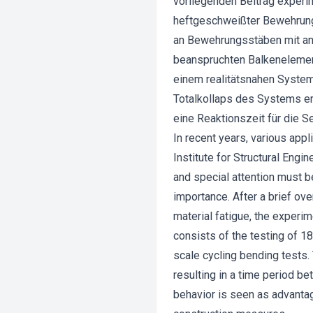
vorliegenden Beitrag exper
heftgeschweißter Bewehrung 
an Bewehrungsstäben mit ang
beanspruchten Balkenelement
einem realitätsnahen Syste
Totalkollaps des Systems erg
eine Reaktionszeit für die 
In recent years, various app
Institute for Structural Eng
and special attention must be
importance. After a brief ov
material fatigue, the experi
consists of the testing of 1
scale cycling bending tests. 
resulting in a time period be
behavior is seen as advantage