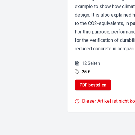
example to show how climate
design. It is also explained
to the CO2-equivalents, in par
For this purpose, performan
for the verification of durab
reduced concrete in comparis
12
Seiten
25 €
PDF bestellen
Dieser Artikel ist nicht k