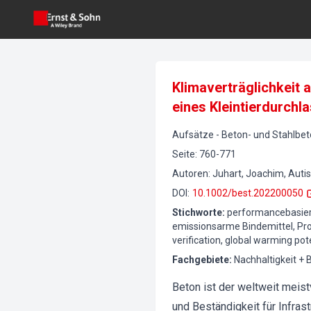
Klimaverträglichkeit 
eines Kleintierdurchl
Aufsätze
-
Beton- und Stahlbe
Seite
:
760-771
Autoren
:
Juhart, Joachim, Autis
DOI
:
10.1002/best.202200050
Stichworte
:
performancebasiert
emissionsarme Bindemittel, Pr
verification, global warming pot
Fachgebiete
:
Nachhaltigkeit + 
Beton ist der weltweit meist
und Beständigkeit für Infras