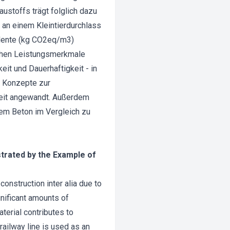
stoffs trägt folglich dazu
d an einem Kleintierdurchlass
alente (kg CO2eq/m3)
ichen Leistungsmerkmale
t und Dauerhaftigkeit - in
e Konzepte zur
keit angewandt. Außerdem
tem Beton im Vergleich zu
strated by the Example of
construction inter alia due to
gnificant amounts of
erial contributes to
railway line is used as an