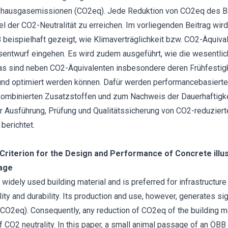
bhausgasemissionen (CO2eq). Jede Reduktion von CO2eq des Bau
iel der CO2-Neutralität zu erreichen. Im vorliegenden Beitrag wir
B beispielhaft gezeigt, wie Klimaverträglichkeit bzw. CO2-Äquiv
sentwurf eingehen. Es wird zudem ausgeführt, wie die wesentl
s sind neben CO2-Äquivalenten insbesondere deren Frühfestigkei
 und optimiert werden können. Dafür werden performancebasiert
 kombinierten Zusatzstoffen und zum Nachweis der Dauerhaftig
er Ausführung, Prüfung und Qualitätssicherung von CO2-reduzier
berichtet.
 Criterion for the Design and Performance of Concrete illu
age
widely used building material and is preferred for infrastructure 
lity and durability. Its production and use, however, generates si
O2eq). Consequently, any reduction of CO2eq of the building mat
f CO2 neutrality. In this paper, a small animal passage of an ÖBB 