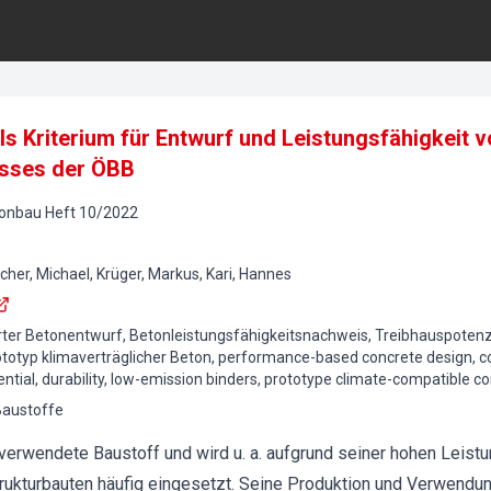
als Kriterium für Entwurf und Leistungsfähigkeit 
asses der ÖBB
tonbau
Heft
10
/
2022
cher, Michael, Krüger, Markus, Kari, Hannes
er Betonentwurf, Betonleistungsfähigkeitsnachweis, Treibhauspotenzia
ototyp klimaverträglicher Beton, performance-based concrete design, 
ential, durability, low-emission binders, prototype climate-compatible c
Baustoffe
verwendete Baustoff und wird u. a. aufgrund seiner hohen Leistun
trukturbauten häufig eingesetzt. Seine Produktion und Verwendun