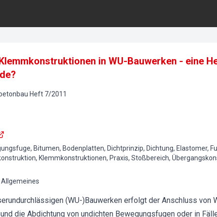
Klemmkonstruktionen in WU-Bauwerken - eine He
nde?
lbetonbau
Heft
7
/
2011
ngsfuge, Bitumen, Bodenplatten, Dichtprinzip, Dichtung, Elastomer, F
hkonstruktion, Klemmkonstruktionen, Praxis, Stoßbereich, Übergangsko
 Allgemeines
serundurchlässigen (WU-)Bauwerken erfolgt der Anschluss von
nd die Abdichtung von undichten Bewegungsfugen oder in Fällen