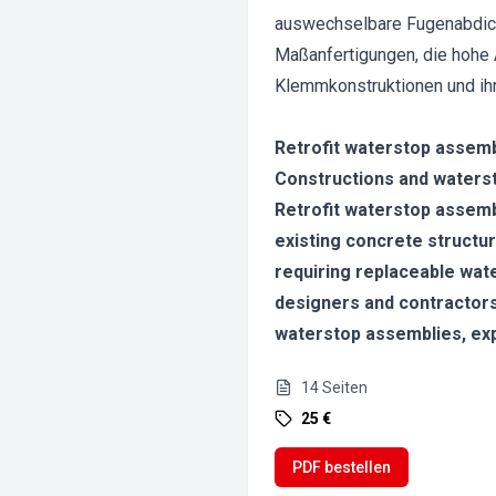
auswechselbare Fugenabdicht
Maßanfertigungen, die hohe 
Klemmkonstruktionen und ihr
Retrofit waterstop assemb
Constructions and watersto
Retrofit waterstop assembl
existing concrete structur
requiring replaceable wat
designers and contractors.
waterstop assemblies, exp
14
Seiten
25 €
PDF bestellen