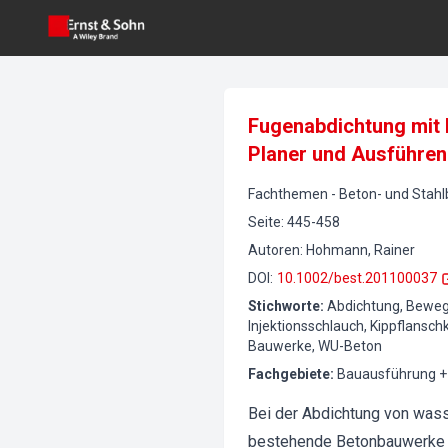
Fugenabdichtung mit 
Planer und Ausführe
Fachthemen
-
Beton- und Stah
Seite
:
445-458
Autoren
:
Hohmann, Rainer
DOI
:
10.1002/best.201100037
Stichworte
:
Abdichtung, Bewegu
Injektionsschlauch, Kippflansc
Bauwerke, WU-Beton
Fachgebiete
:
Bauausführung +
Bei der Abdichtung von was
bestehende Betonbauwerke u