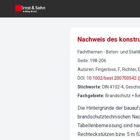
Nachweis des konstru
Fachthemen
-
Beton- und Stah
Seite
:
198-206
Autoren
:
Fingerloos, F., Richter, E
DOI
:
10.1002/best.200700542
Stichworte
:
DIN 4102-4, Gesch
Fachgebiete
:
Brandschutz + B
Die Hintergründe der bauauf
brandschutztechnischen Nac
Tabellenbemessung sind nach
Rechteckstützen bzw. 5 m für