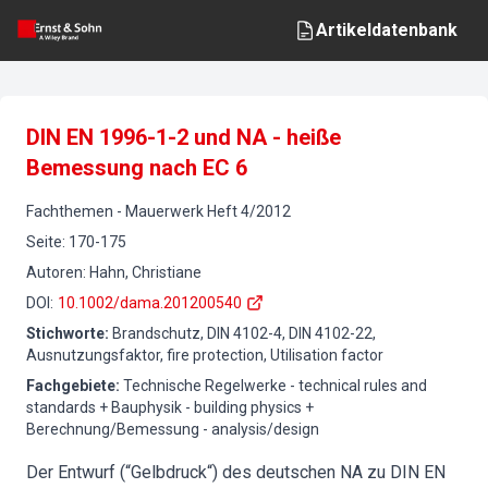
Artikeldatenbank
DIN EN 1996-1-2 und NA - heiße
Bemessung nach EC 6
Fachthemen
-
Mauerwerk
Heft
4
/
2012
Seite
:
170-175
Autoren
:
Hahn, Christiane
DOI
:
10.1002/dama.201200540
Stichworte
:
Brandschutz, DIN 4102-4, DIN 4102-22,
Ausnutzungsfaktor, fire protection, Utilisation factor
Fachgebiete
:
Technische Regelwerke - technical rules and
standards + Bauphysik - building physics +
Berechnung/Bemessung - analysis/design
Der Entwurf (“Gelbdruck“) des deutschen NA zu DIN EN