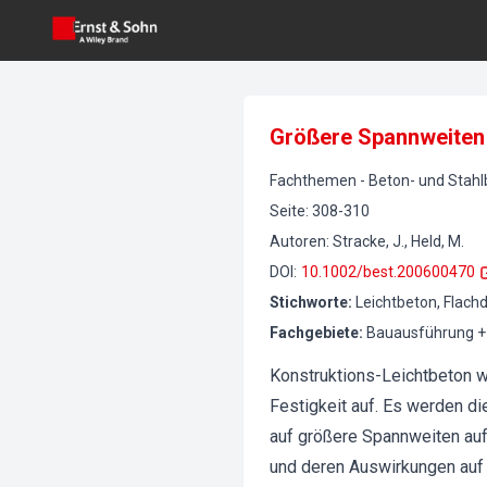
Größere Spannweiten 
Fachthemen
-
Beton- und Stah
Seite
:
308-310
Autoren
:
Stracke, J., Held, M.
DOI
:
10.1002/best.200600470
Stichworte
:
Leichtbeton, Flach
Fachgebiete
:
Bauausführung + 
Konstruktions-Leichtbeton w
Festigkeit auf. Es werden d
auf größere Spannweiten auf
und deren Auswirkungen auf 