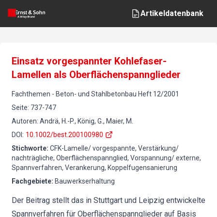
Artikeldatenbank
Einsatz vorgespannter Kohlefaser-
Lamellen als Oberflächenspannglieder
Fachthemen
-
Beton- und Stahlbetonbau
Heft
12
/
2001
Seite
:
737-747
Autoren
:
Andrä, H.-P., König, G., Maier, M.
DOI
:
10.1002/best.200100980
Stichworte
:
CFK-Lamelle/ vorgespannte, Verstärkung/
nachträgliche, Oberflächenspannglied, Vorspannung/ externe,
Spannverfahren, Verankerung, Koppelfugensanierung
Fachgebiete
:
Bauwerkserhaltung
Der Beitrag stellt das in Stuttgart und Leipzig entwickelte
Spannverfahren für Oberflächenspannglieder auf Basis