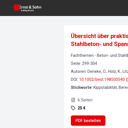
Übersicht über prakt
Stahlbeton- und Spann
Fachthemen
-
Beton- und Stah
Seite
:
299-304
Autoren
:
Deneke, O., Holz, K., Lit
DOI
:
10.1002/best.198500540
Stichworte
:
Kippstabilität, Ber
6
Seiten
25 €
PDF bestellen