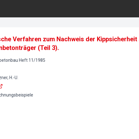
ische Verfahren zum Nachweis der Kippsicherheit
betonträger (Teil 3).
lbetonbau
Heft
11
/
1985
zner, H.-U.
echnungsbeispiele