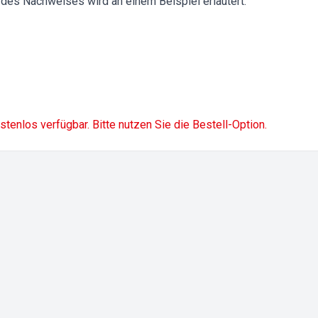
 des Nachweises wird an einem Beispiel erläutert.
ostenlos verfügbar. Bitte nutzen Sie die Bestell-Option.