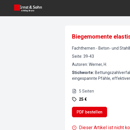
Biegemomente elastis
Fachthemen
-
Beton- und Stah
Seite
:
39-43
Autoren
:
Werner, H.
Stichworte
:
Bettungszahlverfa
eingespannte Pfähle, effektive
5
Seiten
25 €
PDF bestellen
Dieser Artikel ist nicht k