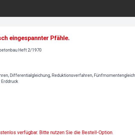
ch eingespannter Pfähle.
lbetonbau
Heft
2
/
1970
hren, Differentialgleichung, Reduktionsverfahren, Fünfmomentengleic
r Erddruck
ostenlos verfügbar. Bitte nutzen Sie die Bestell-Option.