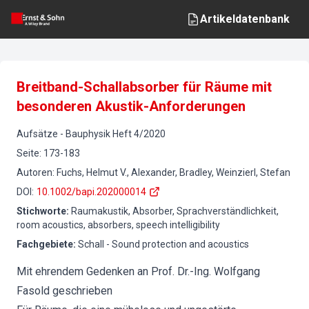
Artikeldatenbank
Breitband-Schallabsorber für Räume mit
besonderen Akustik-Anforderungen
Aufsätze
-
Bauphysik
Heft
4
/
2020
Seite
:
173-183
Autoren
:
Fuchs, Helmut V., Alexander, Bradley, Weinzierl, Stefan
DOI
:
10.1002/bapi.202000014
Stichworte
:
Raumakustik, Absorber, Sprachverständlichkeit,
room acoustics, absorbers, speech intelligibility
Fachgebiete
:
Schall - Sound protection and acoustics
Mit ehrendem Gedenken an Prof. Dr.-Ing. Wolfgang
Fasold geschrieben