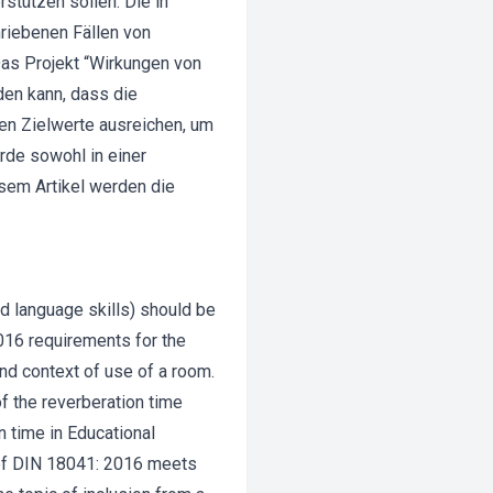
stützen sollen. Die in
riebenen Fällen von
Das Projekt “Wirkungen von
den kann, dass die
ten Zielwerte ausreichen, um
rde sowohl in einer
esem Artikel werden die
ed language skills) should be
2016 requirements for the
nd context of use of a room.
f the reverberation time
n time in Educational
n of DIN 18041: 2016 meets