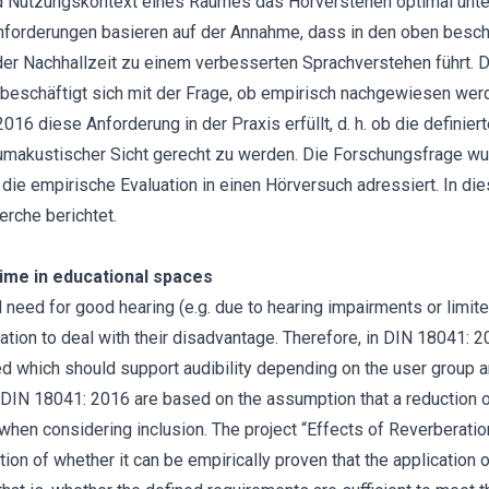
d Nutzungskontext eines Raumes das Hörverstehen optimal unter
forderungen basieren auf der Annahme, dass in den oben besch
 der Nachhallzeit zu einem verbesserten Sprachverstehen führt. 
 beschäftigt sich mit der Frage, ob empirisch nachgewiesen wer
6 diese Anforderung in der Praxis erfüllt, d. h. ob die definier
makustischer Sicht gerecht zu werden. Die Forschungsfrage wu
r die empirische Evaluation in einen Hörversuch adressiert. In di
erche berichtet.
time in educational spaces
d need for good hearing (e.g. due to hearing impairments or limit
uation to deal with their disadvantage. Therefore, in DIN 18041: 
ed which should support audibility depending on the user group a
DIN 18041: 2016 are based on the assumption that a reduction o
 when considering inclusion. The project “Effects of Reverberatio
ion of whether it can be empirically proven that the applicatio