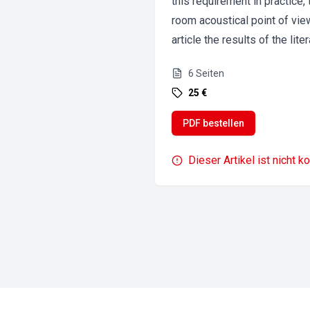
this requirement in practice,
room acoustical point of view
article the results of the lit
6
Seiten
25 €
PDF bestellen
Dieser Artikel ist nicht k