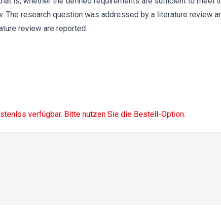
 that is, whether the defined requirements are sufficient to meet t
. The research question was addressed by a literature review and 
erature review are reported.
ostenlos verfügbar. Bitte nutzen Sie die Bestell-Option.