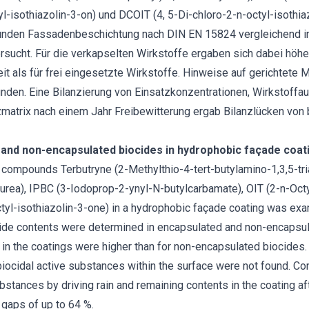
l-isothiazolin-3-on) und DCOIT (4, 5-Di-chloro-2-n-octyl-isothiaz
nden Fassadenbeschichtung nach DIN EN 15824 vergleichend in 
rsucht. Für die verkapselten Wirkstoffe ergaben sich dabei höhe
it als für frei eingesetzte Wirkstoffe. Hinweise auf gerichtete 
unden. Eine Bilanzierung von Einsatzkonzentrationen, Wirkstoff
zmatrix nach einem Jahr Freibewitterung ergab Bilanzlücken von 
and non-encapsulated biocides in hydrophobic façade coat
al compounds Terbutryne (2-Methylthio-4-tert-butylamino-1,3,5-tri
urea), IPBC (3-Iodoprop-2-ynyl-N-butylcarbamate), OIT (2-n-Octy
tyl-isothiazolin-3-one) in a hydrophobic façade coating was exa
ide contents were determined in encapsulated and non-encapsul
 in the coatings were higher than for non-encapsulated biocides. 
iocidal active substances within the surface were not found. Cons
ubstances by driving rain and remaining contents in the coating a
 gaps of up to 64 %.