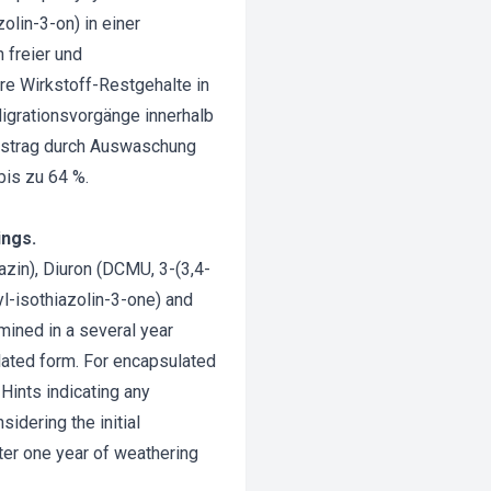
olin-3-on) in einer
freier und
re Wirkstoff-Restgehalte in
Migrationsvorgänge innerhalb
austrag durch Auswaschung
bis zu 64 %.
ings.
azin), Diuron (DCMU, 3-(3,4-
l-isothiazolin-3-one) and
mined in a several year
ated form. For encapsulated
Hints indicating any
idering the initial
fter one year of weathering