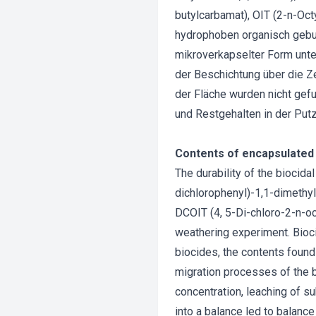
butylcarbamat), OIT (2-n-Octy
hydrophoben organisch gebu
mikroverkapselter Form unte
der Beschichtung über die Ze
der Fläche wurden nicht gef
und Restgehalten in der Put
Contents of encapsulated 
The durability of the biocid
dichlorophenyl)-1,1-dimethyl
DCOIT (4, 5-Di-chloro-2-n-oc
weathering experiment. Bioc
biocides, the contents found
migration processes of the b
concentration, leaching of s
into a balance led to balance