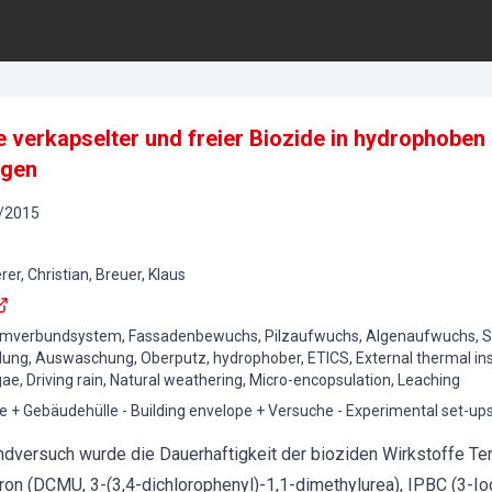
 verkapselter und freier Biozide in hydrophoben
ngen
/
2015
er, Christian, Breuer, Klaus
erbundsystem, Fassadenbewuchs, Pilzaufwuchs, Algenaufwuchs, Sc
lung, Auswaschung, Oberputz, hydrophober, ETICS, External thermal in
gae, Driving rain, Natural weathering, Micro-encopsulation, Leaching
e + Gebäudehülle - Building envelope + Versuche - Experimental set-up
ndversuch wurde die Dauerhaftigkeit der bioziden Wirkstoffe Ter
iuron (DCMU, 3-(3,4-dichlorophenyl)-1,1-dimethylurea), IPBC (3-I