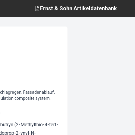
Ernst & Sohn
Artikeldatenbank
hlagregen, Fassadenablauf,
sulation composite system,
s
butryn (2-Methylthio-4-tert-
odoprop-2-ynyl-N-