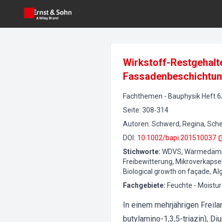
Wirkstoff-Restgehalte
Fassadenbeschichtu
Fachthemen
-
Bauphysik
Heft
6
Seite
:
308-314
Autoren
:
Schwerd, Regina, Scher
DOI
:
10.1002/bapi.201510037
Stichworte
:
WDVS, Wärmedämmv
Freibewitterung, Mikroverkapse
Biological growth on façade, Al
Fachgebiete
:
Feuchte - Moistur
In einem mehrjährigen Freila
butylamino-1,3,5-triazin), D