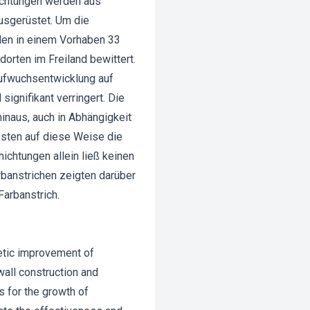
ichtungen werden aus
usgerüstet. Um die
den in einem Vorhaben 33
orten im Freiland bewittert.
Aufwuchsentwicklung auf
ignifikant verringert. Die
naus, auch in Abhängigkeit
ssten auf diese Weise die
ichtungen allein ließ keinen
banstrichen zeigten darüber
arbanstrich.
getic improvement of
wall construction and
s for the growth of