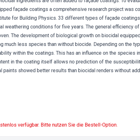
ocidal ingredients are often added to façade coatings. To evalu
quipped façade coatings a comprehensive research project was c
itute for Building Physics. 33 different types of façade coating
 weathering conditions for five years. The general efficiency of
oven. The development of biological growth on biocidal equippe
ng much less species than without biocide. Depending on the type
ility within the coatings. This has an influence on the species i
tent in the coating itself allows no prediction of the susceptibili
 paints showed better results than biocidal renders without addi
ostenlos verfügbar. Bitte nutzen Sie die Bestell-Option.