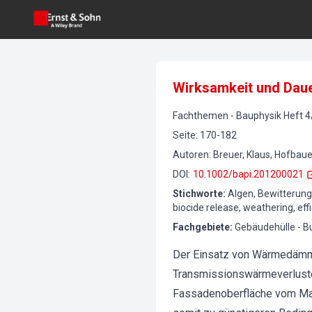
Wirksamkeit und Daue
Fachthemen
-
Bauphysik
Heft
4
Seite
:
170-182
Autoren
:
Breuer, Klaus, Hofbauer
DOI
:
10.1002/bapi.201200021
Stichworte
:
Algen, Bewitterung,
biocide release, weathering, effi
Fachgebiete
:
Gebäudehülle - B
Der Einsatz von Wärmedämm
Transmissionswärmeverluste
Fassadenoberfläche vom Mau