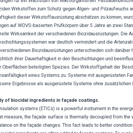
gungen für ein Wachstum von Mikroorganismen. Fassadenbesch
ziden Wirkstoffen zum Schutz gegen Algen- und Pilzaufwuchs a
ftigkeit dieser Wirkstoffausrüstung abschätzen zu können, wur
ngen auf WDVS-basierten Prüfkörpern über 5 Jahre an zwei Stand
erelle Wirksamkeit der verschiedenen Biozidausrüstungen. Die 
chichtungssystemen war deutlich vermindert und die Artenzahl s
erschiedenen Biozidausrüstungen unterschieden sich darüber hi
htlich ihrer Dauerhaftigkeit in den Beschichtungen und beeinflu
 Oberflächen beteiligten Spezies. Der Wirkstoffgehalt der Besch
sanfälligkeit eines Systems zu. Systeme mit ausgerüsteten Far
ssere Ergebnisse als ausgerüstete Systeme ohne zusätzlichen F
ty of biocidal ingredients in façade coatings.
insulation systems (ETICs) is a powerful instrument in the ener
that measure, the façade surface is thermally decoupled from the 
lance on the façade changes. This fact leads to better condition