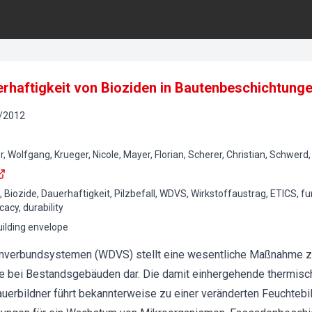
rhaftigkeit von Bioziden in Bautenbeschichtung
/
2012
, Wolfgang, Krueger, Nicole, Mayer, Florian, Scherer, Christian, Schwerd
 Biozide, Dauerhaftigkeit, Pilzbefall, WDVS, Wirkstoffaustrag, ETICS, fu
cacy, durability
uilding envelope
verbundsystemen (WDVS) stellt eine wesentliche Maßnahme zu
 bei Bestandsgebäuden dar. Die damit einhergehende thermisc
erbildner führt bekannterweise zu einer veränderten Feuchtebi