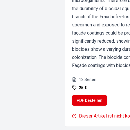
microorganisms. Therefore bi
the durability of biocidal e
branch of the Fraunhofer-Inst
specimen and exposed to real
façade coatings could be pr
significantly reduced, showi
biocides show a varying durab
colonization. The biocide con
Façade coatings with biocidal
13
Seiten
25 €
PDF bestellen
Dieser Artikel ist nicht k