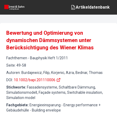
Artikeldatenbank
Bewertung und Optimierung von
dynamischen Dämmsystemen unter
Berücksichtigung des Wiener Klimas
Fachthemen
-
Bauphysik
Heft
1
/
2011
Seite
:
49-58
Autoren
:
Burdajewicz, Filip, Korjenic, Azra, Bednar, Thomas
DOI
:
10.1002/bapi.201110006
Stichworte
:
Fassadensysteme, Schaltbare Dämmung,
Simulationsmodell, Façade systems, Switchable insulation,
Simulation model
Fachgebiete
:
Energieeinsparung - Energy performance +
Gebäudehülle - Building envelope