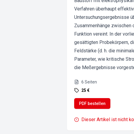
Baustoff mit elektrophysika
Verfahren überhaupt effektiv
Untersuchungsergebnisse übe
Zusammenhänge zwischen den
Funktion vereint. In der vor
gesättigten Probekörpern, di
Feldstärke (d. h. die minim
Parameter, wie kritische St
die Meßergebnisse vorgestel
6
Seiten
25 €
PDF bestellen
Dieser Artikel ist nicht k