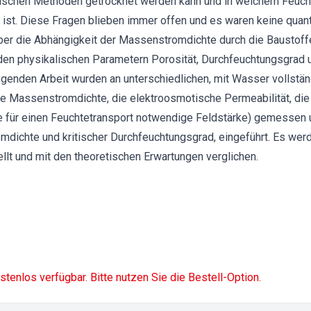
lischen Methoden getrocknet werden kann und in welchem Feuch
 ist. Diese Fragen blieben immer offen und es waren keine quant
r die Abhängigkeit der Massenstromdichte durch die Baustoffe
 physikalischen Parametern Porosität, Durchfeuchtungsgrad un
liegenden Arbeit wurden an unterschiedlichen, mit Wasser vollstän
e Massenstromdichte, die elektroosmotische Permeabilität, die 
ale für einen Feuchtetransport notwendige Feldstärke) gemessen
romdichte und kritischer Durchfeuchtungsgrad, eingeführt. Es we
lt und mit den theoretischen Erwartungen verglichen.
ostenlos verfügbar. Bitte nutzen Sie die Bestell-Option.