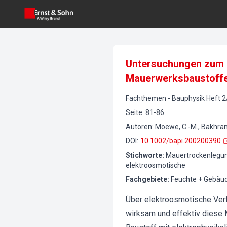
Untersuchungen zum e
Mauerwerksbaustoff
Fachthemen
-
Bauphysik
Heft
2
Seite
:
81-86
Autoren
:
Moewe, C.-M., Bakhram
DOI
:
10.1002/bapi.200200390
Stichworte
:
Mauertrockenlegung
elektroosmotische
Fachgebiete
:
Feuchte + Gebäu
Über elektroosmotische Verf
wirksam und effektiv diese M