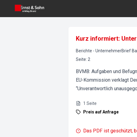
Kurz informiert: Unte
Berichte
-
UnternehmerBrief Ba
Seite
:
2
BVMB: Aufgaben und Befugni
EU-Kommission verklagt De
“Unverantwortlich unausgeg
1
Seite
Preis auf Anfrage
Das PDF ist geschützt, b