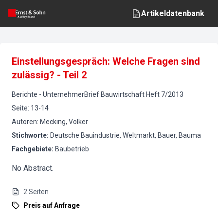
Artikeldatenbank
Einstellungsgespräch: Welche Fragen sind
zulässig? - Teil 2
Berichte
-
UnternehmerBrief Bauwirtschaft
Heft
7
/
2013
Seite
:
13-14
Autoren
:
Mecking, Volker
Stichworte
:
Deutsche Bauindustrie, Weltmarkt, Bauer, Bauma
Fachgebiete
:
Baubetrieb
No Abstract.
2
Seiten
Preis auf Anfrage