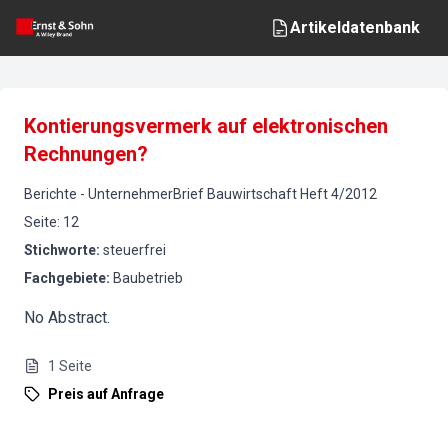
Artikeldatenbank
Kontierungsvermerk auf elektronischen
Rechnungen?
Berichte
-
UnternehmerBrief Bauwirtschaft
Heft
4
/
2012
Seite
:
12
Stichworte
:
steuerfrei
Fachgebiete
:
Baubetrieb
No Abstract.
1
Seite
Preis auf Anfrage