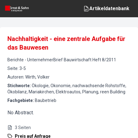
Artikeldatenbank
Nachhaltigkeit - eine zentrale Aufgabe für
das Bauwesen
Berichte
-
UnternehmerBrief Bauwirtschaft
Heft
8
/
2011
Seite
:
3-5
Autoren
:
Wirth, Volker
Stichworte
:
Ökologie, Okonomie, nachwachsende Rohstoffe,
Ökobilanz, Mariakirchen, Elektroautos, Planung, reen Building
Fachgebiete
:
Baubetrieb
No Abstract.
3
Seiten
Preis auf Anfrage