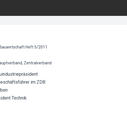
Bauwirtschaft
Heft
5
/
2011
Hauptverband, Zentralverband
auindustriepräsident
geschäftsführer im ZDB
rben
sident Technik