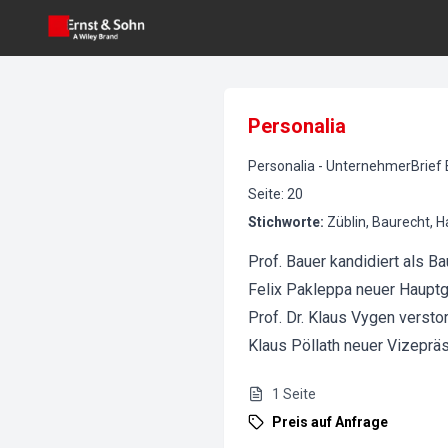
Personalia
Personalia
-
UnternehmerBrief 
Seite
:
20
Stichworte
:
Züblin, Baurecht, 
Prof. Bauer kandidiert als B
Felix Pakleppa neuer Haupt
Prof. Dr. Klaus Vygen versto
Klaus Pöllath neuer Vizeprä
1
Seite
Preis auf Anfrage