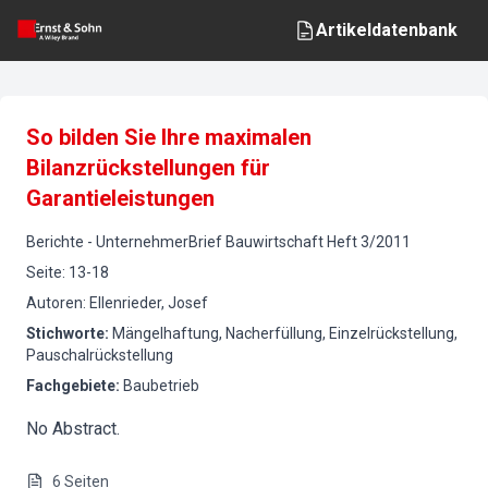
Artikeldatenbank
So bilden Sie Ihre maximalen
Bilanzrückstellungen für
Garantieleistungen
Berichte
-
UnternehmerBrief Bauwirtschaft
Heft
3
/
2011
Seite
:
13-18
Autoren
:
Ellenrieder, Josef
Stichworte
:
Mängelhaftung, Nacherfüllung, Einzelrückstellung,
Pauschalrückstellung
Fachgebiete
:
Baubetrieb
No Abstract.
6
Seiten