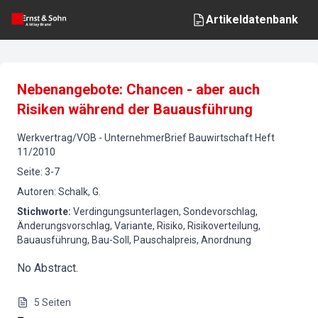
Artikeldatenbank
Nebenangebote: Chancen - aber auch
Risiken während der Bauausführung
Werkvertrag/VOB
-
UnternehmerBrief Bauwirtschaft
Heft
11
/
2010
Seite
:
3-7
Autoren
:
Schalk, G.
Stichworte
:
Verdingungsunterlagen, Sondevorschlag,
Änderungsvorschlag, Variante, Risiko, Risikoverteilung,
Bauausführung, Bau-Soll, Pauschalpreis, Anordnung
No Abstract.
5
Seiten