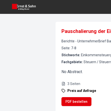
Pauschalierung der 
Berichte
-
UnternehmerBrief Ba
Seite
:
7-8
Stichworte
:
Einkommensteuerge
Fachgebiete
:
Steuern / Steuer
No Abstract.
3
Seiten
Preis auf Anfrage
PDF bestellen