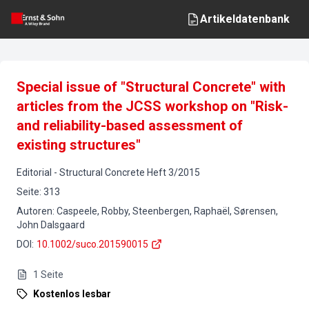
Artikeldatenbank
Special issue of "Structural Concrete" with
articles from the JCSS workshop on "Risk-
and reliability-based assessment of
existing structures"
Editorial
-
Structural Concrete
Heft
3
/
2015
Seite
:
313
Autoren
:
Caspeele, Robby, Steenbergen, Raphaël, Sørensen,
John Dalsgaard
DOI
:
10.1002/suco.201590015
1
Seite
Kostenlos lesbar