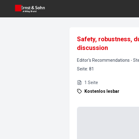
Safety, robustness, duc
discussion
Editor's Recommendations
-
St
Seite
:
81
1
Seite
Kostenlos lesbar