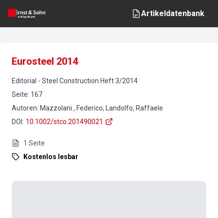
Artikeldatenbank
Eurosteel 2014
Editorial
-
Steel Construction
Heft
3
/
2014
Seite
:
167
Autoren
:
Mazzolani , Federico, Landolfo, Raffaele
DOI
:
10.1002/stco.201490021
1
Seite
Kostenlos lesbar