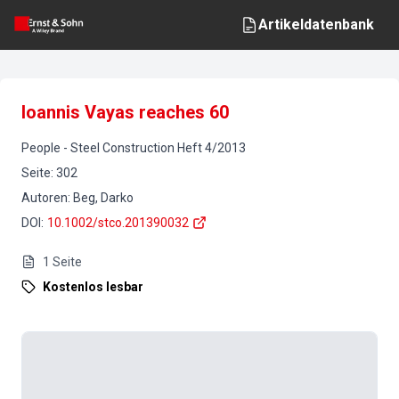
Artikeldatenbank
Ioannis Vayas reaches 60
People
-
Steel Construction
Heft
4
/
2013
Seite
:
302
Autoren
:
Beg, Darko
DOI
:
10.1002/stco.201390032
1
Seite
Kostenlos lesbar