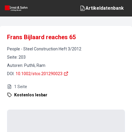
Artikeldatenbank
Frans Bijlaard reaches 65
People
-
Steel Construction
Heft
3
/
2012
Seite
:
203
Autoren
:
Puthli, Ram
DOI
:
10.1002/stco.201290023
1
Seite
Kostenlos lesbar