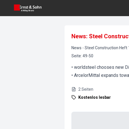
News: Steel Construc
News
-
Steel Construction
Heft
Seite
:
49-50
• worldsteel chooses new Di
• ArcelorMittal expands tow
2
Seiten
Kostenlos lesbar