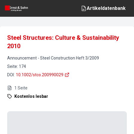
Artikeldatenbank
Steel Structures: Culture & Sustainability
2010
Announcement
-
Steel Construction
Heft
3
/
2009
Seite
:
174
DOI
:
10.1002/stco.200990029
1
Seite
Kostenlos lesbar